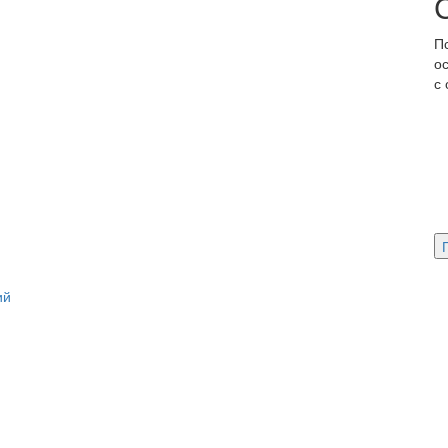
П
о
с
ий